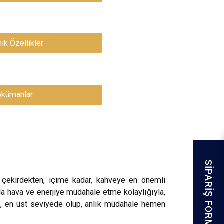
ik Özellikler
kümanlar
SİPARİŞ FORMU
şil çekirdekten, içime kadar, kahveye en önemli
a hava ve enerjiye müdahale etme kolaylığıyla,
rı, en üst seviyede olup, anlık müdahale hemen