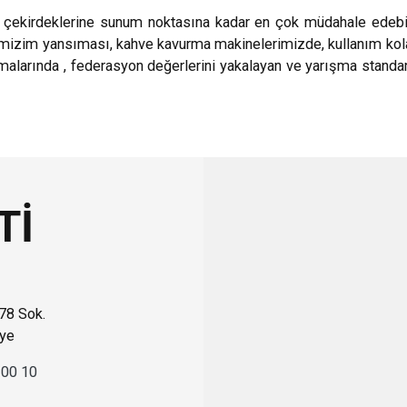
ve çekirdeklerine sunum noktasına kadar en çok müdahale edeb
mizim yansıması, kahve kavurma makinelerimizde, kullanım kolay
malarında , federasyon değerlerini yakalayan ve yarışma standart
Tİ
 78 Sok.
iye
 00 10