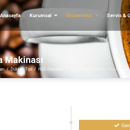
Anasayfa
Kurumsal
Ürünlerimiz
Servis & 
a Makinası
arı
Dükkan Tipi
HGS Standart
HGS 15 Kahve Kavurma Makinası
Gene